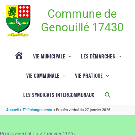
Aller au contenu
Aller au pied de page
Commune de
Genouillé 17430
VIE MUNICIPALE
LES DÉMARCHES
ACTUALITÉ
VIE COMMUNALE
VIE PRATIQUE
DE
Recherch
LES SYNDICATS INTERCOMMUNAUX
GENOUILLÉ
Accueil
Téléchargements
Procès-verbal du 27 janvier 2026
Procès-verbal du 27 janvier 2026