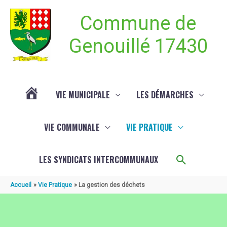
Aller au contenu
Aller au pied de page
Commune de
Genouillé 17430
VIE MUNICIPALE
LES DÉMARCHES
ACTUALITÉ
VIE COMMUNALE
VIE PRATIQUE
DE
Recherch
LES SYNDICATS INTERCOMMUNAUX
GENOUILLÉ
Accueil
Vie Pratique
La gestion des déchets