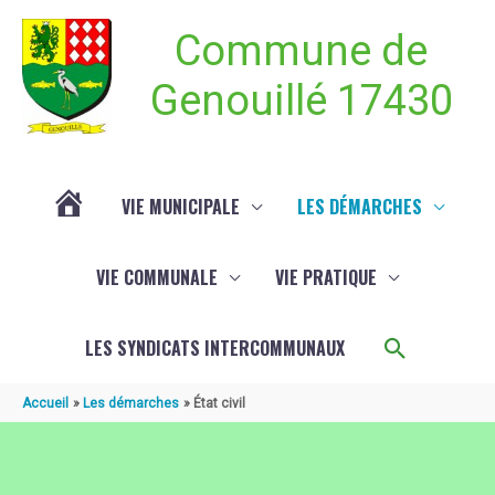
Aller au contenu
Aller au pied de page
Commune de
Genouillé 17430
VIE MUNICIPALE
LES DÉMARCHES
ACTUALITÉ
VIE COMMUNALE
VIE PRATIQUE
DE
Recherch
LES SYNDICATS INTERCOMMUNAUX
GENOUILLÉ
Accueil
Les démarches
État civil