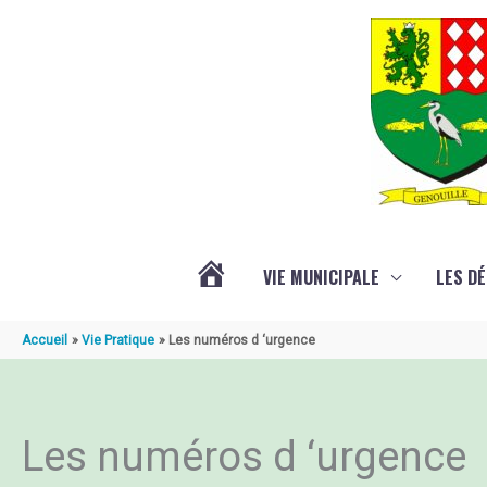
Aller au contenu
Aller au pied de page
VIE MUNICIPALE
LES D
ACTUALITÉ
Accueil
Vie Pratique
Les numéros d ‘urgence
DE
Les numéros d ‘urgence
GENOUILLÉ