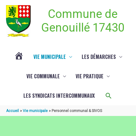
Aller au contenu
Aller au pied de page
Commune de
Genouillé 17430
VIE MUNICIPALE
LES DÉMARCHES
ACTUALITÉ
VIE COMMUNALE
VIE PRATIQUE
DE
Recherch
LES SYNDICATS INTERCOMMUNAUX
GENOUILLÉ
Accueil
Vie municipale
Personnel communal & SIVOS