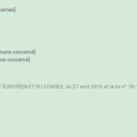
cerné
e]
mune
concerné
]
une
concerné
]
PÉEN ET DU CONSEIL du 27 avril 2016 et la loi n° 78-17 du 