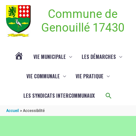
Aller au contenu
Aller au pied de page
Commune de
Genouillé 17430
VIE MUNICIPALE
LES DÉMARCHES
ACTUALITÉ
VIE COMMUNALE
VIE PRATIQUE
DE
Recherch
LES SYNDICATS INTERCOMMUNAUX
GENOUILLÉ
Accueil
Accessibilité