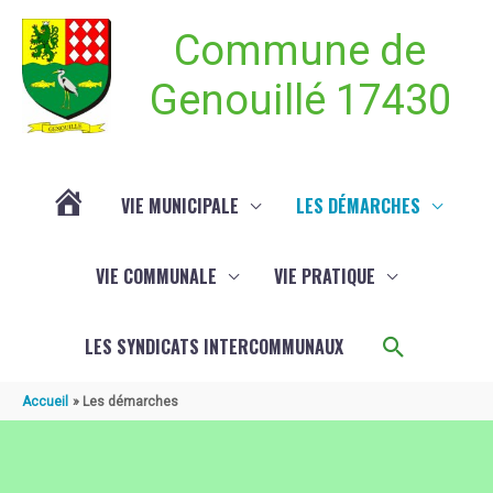
Aller au contenu
Aller au pied de page
Commune de
Genouillé 17430
VIE MUNICIPALE
LES DÉMARCHES
ACTUALITÉ
VIE COMMUNALE
VIE PRATIQUE
DE
Recherch
LES SYNDICATS INTERCOMMUNAUX
GENOUILLÉ
Accueil
Les démarches