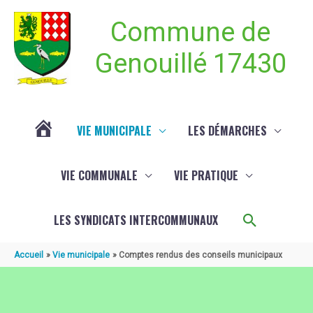
Aller au contenu
Aller au pied de page
Commune de
Genouillé 17430
VIE MUNICIPALE
LES DÉMARCHES
ACTUALITÉ
VIE COMMUNALE
VIE PRATIQUE
DE
Recherch
LES SYNDICATS INTERCOMMUNAUX
GENOUILLÉ
Accueil
Vie municipale
Comptes rendus des conseils municipaux