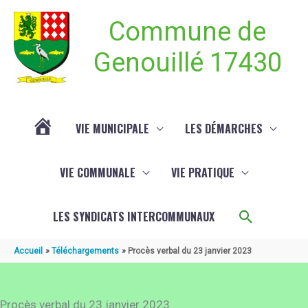
Aller au contenu
Aller au pied de page
Commune de
Genouillé 17430
VIE MUNICIPALE
LES DÉMARCHES
ACTUALITÉ
VIE COMMUNALE
VIE PRATIQUE
DE
Recherch
LES SYNDICATS INTERCOMMUNAUX
GENOUILLÉ
Accueil
Téléchargements
Procès verbal du 23 janvier 2023
Procès verbal du 23 janvier 2023