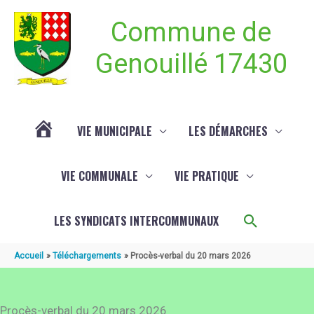
Aller au contenu
Aller au pied de page
Commune de
Genouillé 17430
VIE MUNICIPALE
LES DÉMARCHES
ACTUALITÉ
VIE COMMUNALE
VIE PRATIQUE
DE
Recherch
LES SYNDICATS INTERCOMMUNAUX
GENOUILLÉ
Accueil
Téléchargements
Procès-verbal du 20 mars 2026
Procès-verbal du 20 mars 2026