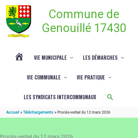
Aller au contenu
Aller au pied de page
Commune de
Genouillé 17430
VIE MUNICIPALE
LES DÉMARCHES
ACTUALITÉ
VIE COMMUNALE
VIE PRATIQUE
DE
Recherch
LES SYNDICATS INTERCOMMUNAUX
GENOUILLÉ
Accueil
Téléchargements
Procès-verbal du 12 mars 2026
Procès-verbal du 12 mars 2026