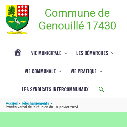
Aller au contenu
Aller au pied de page
Commune de
Genouillé 17430
VIE MUNICIPALE
LES DÉMARCHES
ACTUALITÉ
VIE COMMUNALE
VIE PRATIQUE
DE
Recherch
LES SYNDICATS INTERCOMMUNAUX
GENOUILLÉ
Accueil
Téléchargements
Procès verbal de la réunion du 18 janvier 2024