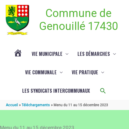
Aller au contenu
Aller au pied de page
Commune de
Genouillé 17430
VIE MUNICIPALE
LES DÉMARCHES
ACTUALITÉ
VIE COMMUNALE
VIE PRATIQUE
DE
Recherch
LES SYNDICATS INTERCOMMUNAUX
GENOUILLÉ
Accueil
Téléchargements
Menu du 11 au 15 décembre 2023
Menu du 11 au 15 décembre 2023