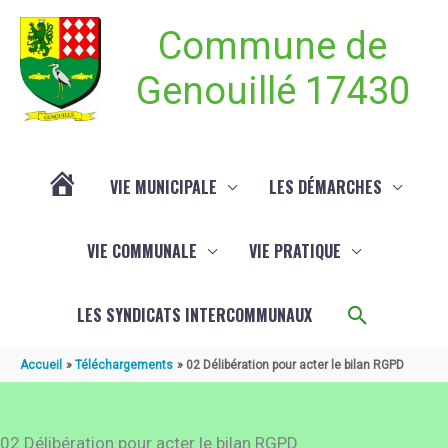
Aller au contenu
Aller au pied de page
Commune de
Genouillé 17430
VIE MUNICIPALE
LES DÉMARCHES
ACTUALITÉ
VIE COMMUNALE
VIE PRATIQUE
DE
Recherch
LES SYNDICATS INTERCOMMUNAUX
GENOUILLÉ
Accueil
Téléchargements
02 Délibération pour acter le bilan RGPD
02 Délibération pour acter le bilan RGPD