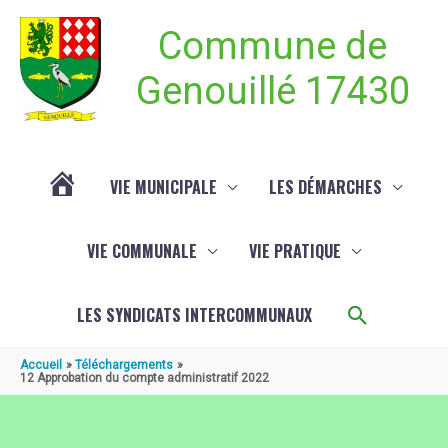
Aller au contenu
Aller au pied de page
Commune de
Genouillé 17430
VIE MUNICIPALE
LES DÉMARCHES
ACTUALITÉ
VIE COMMUNALE
VIE PRATIQUE
DE
Recherch
LES SYNDICATS INTERCOMMUNAUX
GENOUILLÉ
Accueil
Téléchargements
12 Approbation du compte administratif 2022