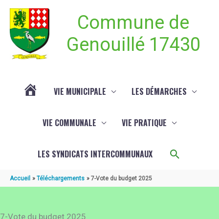
Aller au contenu
Aller au pied de page
Commune de
Genouillé 17430
VIE MUNICIPALE
LES DÉMARCHES
ACTUALITÉ
VIE COMMUNALE
VIE PRATIQUE
DE
Recherch
LES SYNDICATS INTERCOMMUNAUX
GENOUILLÉ
Accueil
Téléchargements
7-Vote du budget 2025
7-Vote du budget 2025