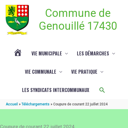
Aller au contenu
Aller au pied de page
Commune de
Genouillé 17430
VIE MUNICIPALE
LES DÉMARCHES
ACTUALITÉ
VIE COMMUNALE
VIE PRATIQUE
DE
Recherch
LES SYNDICATS INTERCOMMUNAUX
GENOUILLÉ
Accueil
Téléchargements
Coupure de courant 22 juillet 2024
Coupure de courant 22 juillet 2024