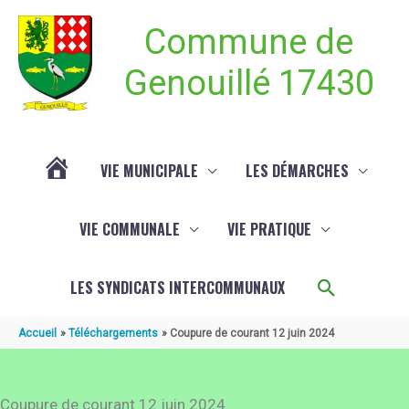
Aller au contenu
Aller au pied de page
Commune de
Genouillé 17430
VIE MUNICIPALE
LES DÉMARCHES
ACTUALITÉ
VIE COMMUNALE
VIE PRATIQUE
DE
Recherch
LES SYNDICATS INTERCOMMUNAUX
GENOUILLÉ
Accueil
Téléchargements
Coupure de courant 12 juin 2024
Coupure de courant 12 juin 2024