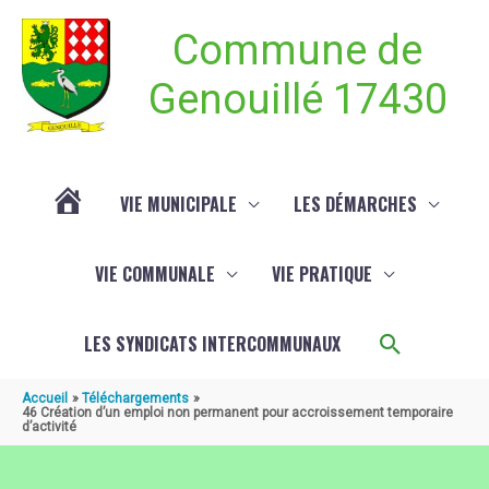
Aller au contenu
Aller au pied de page
Commune de
Genouillé 17430
VIE MUNICIPALE
LES DÉMARCHES
ACTUALITÉ
VIE COMMUNALE
VIE PRATIQUE
DE
Recherch
LES SYNDICATS INTERCOMMUNAUX
GENOUILLÉ
Accueil
Téléchargements
46 Création d’un emploi non permanent pour accroissement temporaire
d’activité