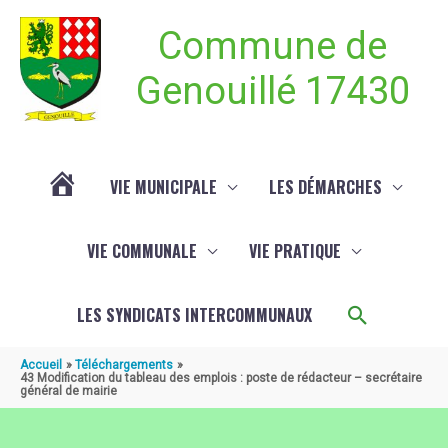
Aller au contenu
Aller au pied de page
Commune de
Genouillé 17430
VIE MUNICIPALE
LES DÉMARCHES
ACTUALITÉ
VIE COMMUNALE
VIE PRATIQUE
DE
Recherch
LES SYNDICATS INTERCOMMUNAUX
GENOUILLÉ
Accueil
Téléchargements
43 Modification du tableau des emplois : poste de rédacteur – secrétaire
général de mairie