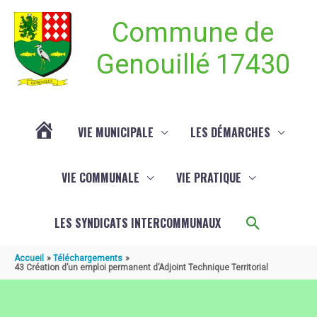
Aller au contenu
Aller au pied de page
Commune de
Genouillé 17430
VIE MUNICIPALE
LES DÉMARCHES
ACTUALITÉ
VIE COMMUNALE
VIE PRATIQUE
DE
Recherch
LES SYNDICATS INTERCOMMUNAUX
GENOUILLÉ
Accueil
Téléchargements
43 Création d’un emploi permanent d’Adjoint Technique Territorial