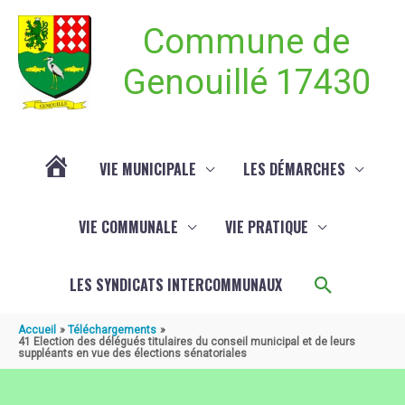
Aller au contenu
Aller au pied de page
Commune de
Genouillé 17430
VIE MUNICIPALE
LES DÉMARCHES
ACTUALITÉ
VIE COMMUNALE
VIE PRATIQUE
DE
Recherch
LES SYNDICATS INTERCOMMUNAUX
GENOUILLÉ
Accueil
Téléchargements
41 Election des délégués titulaires du conseil municipal et de leurs
suppléants en vue des élections sénatoriales