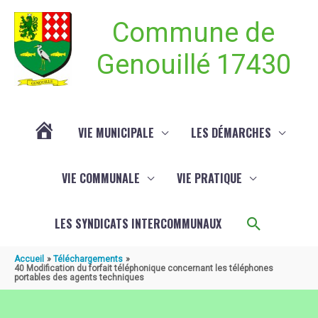
Aller au contenu
Aller au pied de page
Commune de
Genouillé 17430
VIE MUNICIPALE
LES DÉMARCHES
ACTUALITÉ
VIE COMMUNALE
VIE PRATIQUE
DE
Recherch
LES SYNDICATS INTERCOMMUNAUX
GENOUILLÉ
Accueil
Téléchargements
40 Modification du forfait téléphonique concernant les téléphones
portables des agents techniques