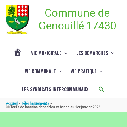
Aller au contenu
Aller au pied de page
Commune de
Genouillé 17430
VIE MUNICIPALE
LES DÉMARCHES
ACTUALITÉ
VIE COMMUNALE
VIE PRATIQUE
DE
Recherch
LES SYNDICATS INTERCOMMUNAUX
GENOUILLÉ
Accueil
Téléchargements
38 Tarifs de location des tables et bancs au 1er janvier 2026