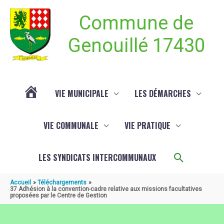
Aller au contenu
Aller au pied de page
Commune de
Genouillé 17430
VIE MUNICIPALE
LES DÉMARCHES
ACTUALITÉ
VIE COMMUNALE
VIE PRATIQUE
DE
Recherch
LES SYNDICATS INTERCOMMUNAUX
GENOUILLÉ
Accueil
Téléchargements
37 Adhésion à la convention-cadre relative aux missions facultatives
proposées par le Centre de Gestion