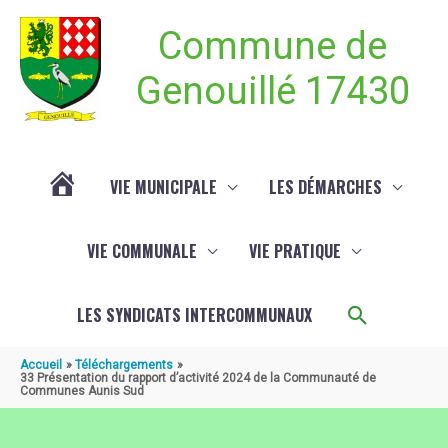
Aller au contenu
Aller au pied de page
Commune de
Genouillé 17430
VIE MUNICIPALE
LES DÉMARCHES
ACTUALITÉ
VIE COMMUNALE
VIE PRATIQUE
DE
Recherch
LES SYNDICATS INTERCOMMUNAUX
GENOUILLÉ
Accueil
Téléchargements
33 Présentation du rapport d’activité 2024 de la Communauté de
Communes Aunis Sud