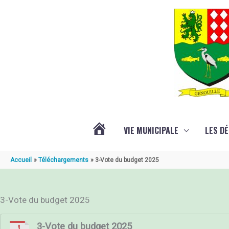
Aller au contenu
Aller au pied de page
VIE MUNICIPALE
LES D
ACTUALITÉ
Accueil
Téléchargements
3-Vote du budget 2025
DE
3-Vote du budget 2025
GENOUILLÉ
3-Vote du budget 2025