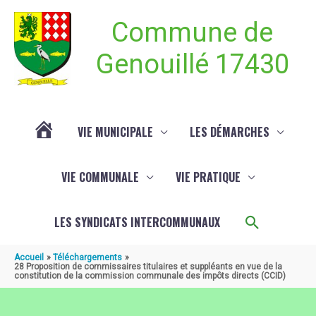
Aller au contenu
Aller au pied de page
Commune de
Genouillé 17430
VIE MUNICIPALE
LES DÉMARCHES
ACTUALITÉ
VIE COMMUNALE
VIE PRATIQUE
DE
Recherch
LES SYNDICATS INTERCOMMUNAUX
GENOUILLÉ
Accueil
Téléchargements
28 Proposition de commissaires titulaires et suppléants en vue de la
constitution de la commission communale des impôts directs (CCID)