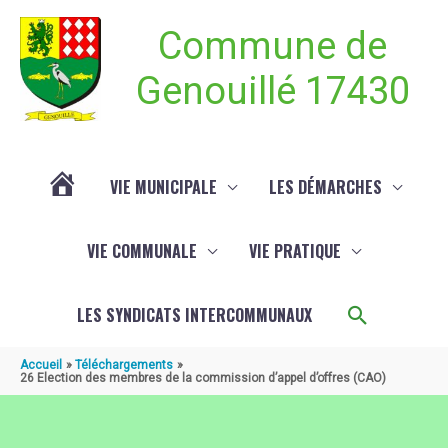
Aller au contenu
Aller au pied de page
Commune de
Genouillé 17430
VIE MUNICIPALE
LES DÉMARCHES
ACTUALITÉ
VIE COMMUNALE
VIE PRATIQUE
DE
Recherch
LES SYNDICATS INTERCOMMUNAUX
GENOUILLÉ
Accueil
Téléchargements
26 Election des membres de la commission d’appel d’offres (CAO)