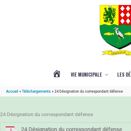
Aller au contenu
Aller au pied de page
VIE MUNICIPALE
LES D
ACTUALITÉ
Accueil
Téléchargements
24 Désignation du correspondant défense
DE
24 Désignation du correspondant défense
GENOUILLÉ
24 Désignation du correspondant défense