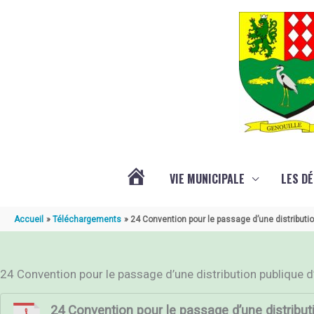
Aller au contenu
Aller au pied de page
VIE MUNICIPALE
LES D
ACTUALITÉ
Accueil
Téléchargements
24 Convention pour le passage d’une distribution
DE
24 Convention pour le passage d’une distribution publique d’é
GENOUILLÉ
24 Convention pour le passage d’une distributio