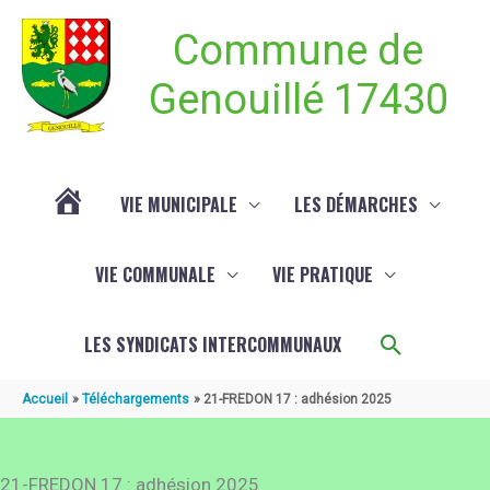
Aller au contenu
Aller au pied de page
Commune de
Genouillé 17430
VIE MUNICIPALE
LES DÉMARCHES
ACTUALITÉ
VIE COMMUNALE
VIE PRATIQUE
DE
Recherch
LES SYNDICATS INTERCOMMUNAUX
GENOUILLÉ
Accueil
Téléchargements
21-FREDON 17 : adhésion 2025
21-FREDON 17 : adhésion 2025