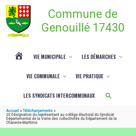
Aller au contenu
Aller au pied de page
Commune de
Genouillé 17430
VIE MUNICIPALE
LES DÉMARCHES
ACTUALITÉ
VIE COMMUNALE
VIE PRATIQUE
DE
Recherch
LES SYNDICATS INTERCOMMUNAUX
GENOUILLÉ
Accueil
Téléchargements
20 Désignation du représentant au collège électoral du Syndicat
Départemental de la Voirie des collectivités du Département de la
Charente-Maritime