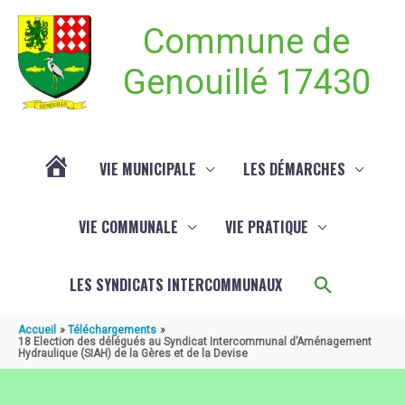
Aller au contenu
Aller au pied de page
Commune de
Genouillé 17430
VIE MUNICIPALE
LES DÉMARCHES
ACTUALITÉ
VIE COMMUNALE
VIE PRATIQUE
DE
Recherch
LES SYNDICATS INTERCOMMUNAUX
GENOUILLÉ
Accueil
Téléchargements
18 Election des délégués au Syndicat Intercommunal d’Aménagement
Hydraulique (SIAH) de la Gères et de la Devise