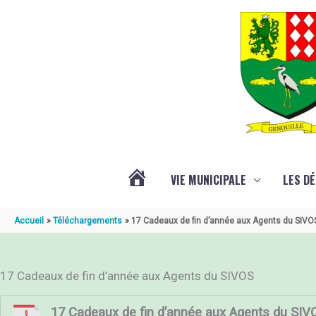
Aller au contenu
Aller au pied de page
VIE MUNICIPALE
LES D
ACTUALITÉ
Accueil
Téléchargements
17 Cadeaux de fin d’année aux Agents du SIVO
DE
17 Cadeaux de fin d’année aux Agents du SIVOS
GENOUILLÉ
17 Cadeaux de fin d’année aux Agents du SIV