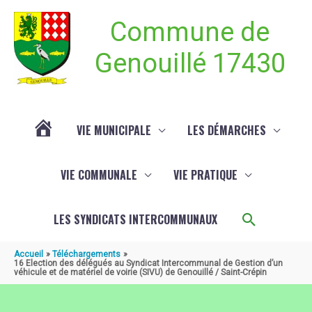
Aller au contenu
Aller au pied de page
Commune de
Genouillé 17430
VIE MUNICIPALE
LES DÉMARCHES
ACTUALITÉ
VIE COMMUNALE
VIE PRATIQUE
DE
Recherch
LES SYNDICATS INTERCOMMUNAUX
GENOUILLÉ
Accueil
Téléchargements
16 Election des délégués au Syndicat Intercommunal de Gestion d’un
véhicule et de matériel de voirie (SIVU) de Genouillé / Saint-Crépin