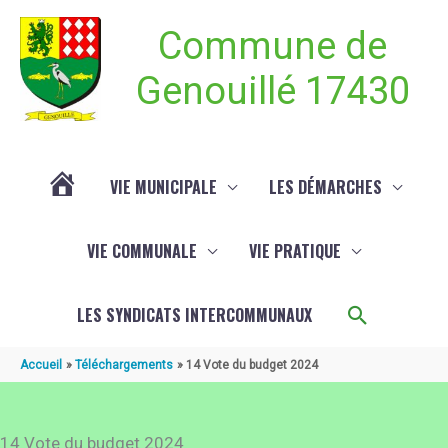
Aller au contenu
Aller au pied de page
Commune de
Genouillé 17430
VIE MUNICIPALE
LES DÉMARCHES
ACTUALITÉ
VIE COMMUNALE
VIE PRATIQUE
DE
Recherch
LES SYNDICATS INTERCOMMUNAUX
GENOUILLÉ
Accueil
Téléchargements
14 Vote du budget 2024
14 Vote du budget 2024