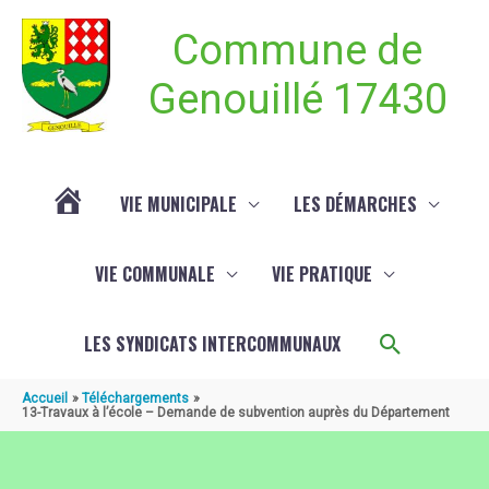
Aller au contenu
Aller au pied de page
Commune de
Genouillé 17430
VIE MUNICIPALE
LES DÉMARCHES
ACTUALITÉ
VIE COMMUNALE
VIE PRATIQUE
DE
Recherch
LES SYNDICATS INTERCOMMUNAUX
GENOUILLÉ
Accueil
Téléchargements
13-Travaux à l’école – Demande de subvention auprès du Département