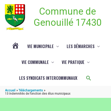
Aller au contenu
Aller au pied de page
Commune de
Genouillé 17430
VIE MUNICIPALE
LES DÉMARCHES
ACTUALITÉ
VIE COMMUNALE
VIE PRATIQUE
DE
Recherch
LES SYNDICATS INTERCOMMUNAUX
GENOUILLÉ
Accueil
Téléchargements
13 Indemnités de fonction des élus municipaux