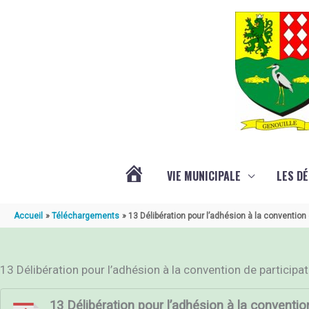
Aller au contenu
Aller au pied de page
VIE MUNICIPALE
LES D
ACTUALITÉ
Accueil
Téléchargements
13 Délibération pour l’adhésion à la conventio
DE
13 Délibération pour l’adhésion à la convention de particip
GENOUILLÉ
13 Délibération pour l’adhésion à la conventi