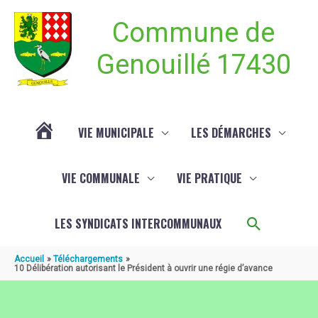
Aller au contenu
Aller au pied de page
Commune de
Genouillé 17430
VIE MUNICIPALE
LES DÉMARCHES
ACTUALITÉ
VIE COMMUNALE
VIE PRATIQUE
DE
Recherch
LES SYNDICATS INTERCOMMUNAUX
GENOUILLÉ
Accueil
Téléchargements
10 Délibération autorisant le Président à ouvrir une régie d’avance