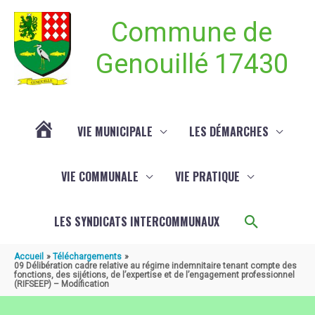
Aller au contenu
Aller au pied de page
Commune de
Genouillé 17430
VIE MUNICIPALE
LES DÉMARCHES
ACTUALITÉ
VIE COMMUNALE
VIE PRATIQUE
DE
Recherch
LES SYNDICATS INTERCOMMUNAUX
GENOUILLÉ
Accueil
Téléchargements
09 Délibération cadre relative au régime indemnitaire tenant compte des
fonctions, des sijétions, de l’expertise et de l’engagement professionnel
(RIFSEEP) – Modification