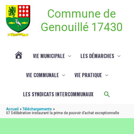
Aller au contenu
Aller au pied de page
Commune de
Genouillé 17430
VIE MUNICIPALE
LES DÉMARCHES
ACTUALITÉ
VIE COMMUNALE
VIE PRATIQUE
DE
Recherch
LES SYNDICATS INTERCOMMUNAUX
GENOUILLÉ
Accueil
Téléchargements
07 Délibération instaurant la prime de pouvoir d’achat exceptionnelle