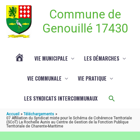
Aller au contenu
Aller au pied de page
Commune de
Genouillé 17430
VIE MUNICIPALE
LES DÉMARCHES
ACTUALITÉ
VIE COMMUNALE
VIE PRATIQUE
DE
Recherch
LES SYNDICATS INTERCOMMUNAUX
GENOUILLÉ
Accueil
Téléchargements
07 Affiliation du Syndicat mixte pour le Schéma de Cohérence Territoriale
(SCoT) La Rochelle Aunis au Centre de Gestion de la Fonction Publique
Territoriale de Charente-Maritime