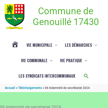
Aller au contenu
Aller au pied de page
Commune de
Genouillé 17430
VIE MUNICIPALE
LES DÉMARCHES
ACTUALITÉ
VIE COMMUNALE
VIE PRATIQUE
DE
Recherch
LES SYNDICATS INTERCOMMUNAUX
GENOUILLÉ
Accueil
Téléchargements
06 Indemnité de secrétariat 2024
06 Indemnité de secrétariat 2024