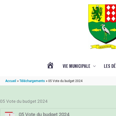
Aller au contenu
Aller au pied de page
VIE MUNICIPALE
LES D
ACTUALITÉ
Accueil
Téléchargements
05 Vote du budget 2024
DE
05 Vote du budget 2024
GENOUILLÉ
05 Vote du budget 2024