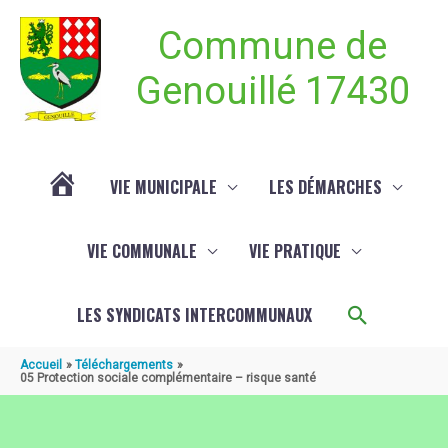
Aller au contenu
Aller au pied de page
Commune de
Genouillé 17430
VIE MUNICIPALE
LES DÉMARCHES
ACTUALITÉ
VIE COMMUNALE
VIE PRATIQUE
DE
Recherch
LES SYNDICATS INTERCOMMUNAUX
GENOUILLÉ
Accueil
Téléchargements
05 Protection sociale complémentaire – risque santé