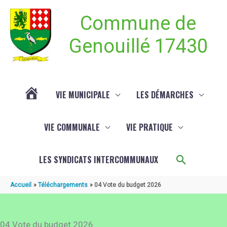
Aller au contenu
Aller au pied de page
Commune de
Genouillé 17430
VIE MUNICIPALE
LES DÉMARCHES
ACTUALITÉ
VIE COMMUNALE
VIE PRATIQUE
DE
Recherch
LES SYNDICATS INTERCOMMUNAUX
GENOUILLÉ
Accueil
Téléchargements
04 Vote du budget 2026
04 Vote du budget 2026