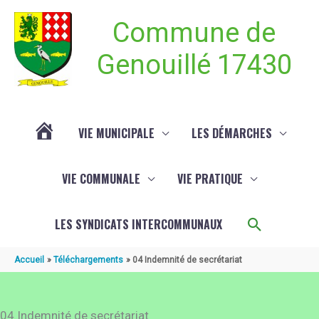
Aller au contenu
Aller au pied de page
Commune de
Genouillé 17430
VIE MUNICIPALE
LES DÉMARCHES
ACTUALITÉ
VIE COMMUNALE
VIE PRATIQUE
DE
Recherch
LES SYNDICATS INTERCOMMUNAUX
GENOUILLÉ
Accueil
Téléchargements
04 Indemnité de secrétariat
04 Indemnité de secrétariat